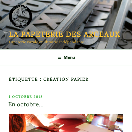
Aller
au
contenu
principal
LA PAPETERIE DES ARCEAUX
Papeterie rurale et librairie indépendante
Menu
ÉTIQUETTE :
CRÉATION PAPIER
PUBLIÉ
1 OCTOBRE 2018
LE
En octobre…