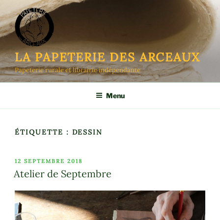
Aller
au
contenu
principal
LA PAPETERIE DES ARCEAUX
Papeterie rurale et librairie indépendante
Menu
ÉTIQUETTE :
DESSIN
PUBLIÉ
12 SEPTEMBRE 2018
LE
Atelier de Septembre