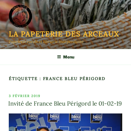
Aller
au
contenu
principal
LA PAPETERIE DES ARCEAUX
Papeterie rurale et librairie indépendante
Menu
ÉTIQUETTE :
FRANCE BLEU PÉRIGORD
PUBLIÉ
3 FÉVRIER 2019
LE
Invité de France Bleu Périgord le 01-02-19