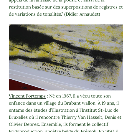
restitution basée sur des superpositions de registres et
de variations de tonalités.” (Didier Arnaudet)
Vincent Fortemps
: Né en 1967, il a vécu toute son
enfance dans un village du Brabant wallon. À 19 ans, il
entame des études d’illustration à l’Institut St-Luc de
Bruxelles où il rencontre Thierry Van Hasselt, Denis et
Olivier Deprez. Ensemble, ils forment le collectif
Frigoproduction, ancêtre belge du Frémok. En 1997, il