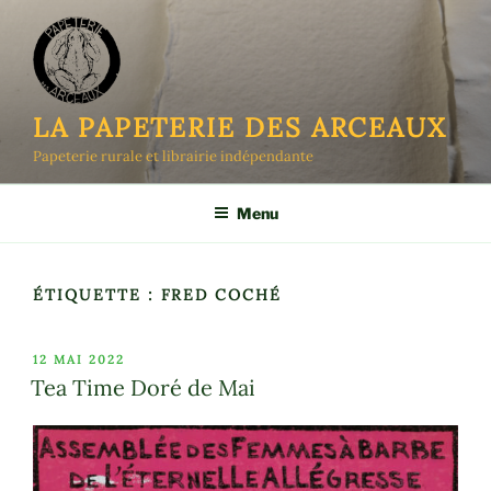
Aller
au
contenu
principal
LA PAPETERIE DES ARCEAUX
Papeterie rurale et librairie indépendante
Menu
ÉTIQUETTE :
FRED COCHÉ
PUBLIÉ
12 MAI 2022
LE
Tea Time Doré de Mai