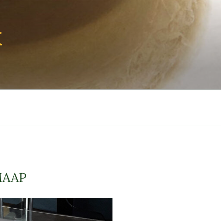
X
 MAAP