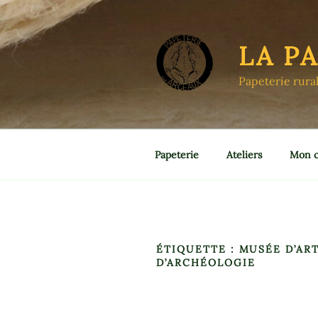
Aller
au
contenu
LA P
principal
Papeterie rura
Papeterie
Ateliers
Mon 
ÉTIQUETTE :
MUSÉE D’ART
D’ARCHÉOLOGIE