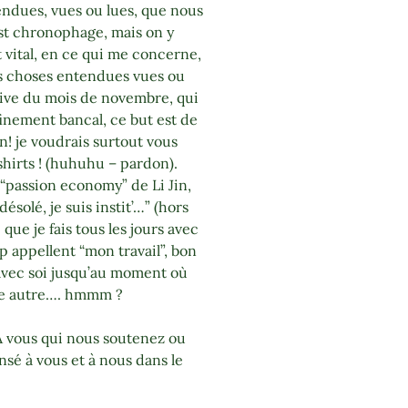
tendues, vues ou lues, que nous
st chronophage, mais on y
t vital, en ce qui me concerne,
is choses entendues vues ou
ssive du mois de novembre, qui
finement bancal, ce but est de
n! je voudrais surtout vous
shirts ! (huhuhu – pardon).
 “passion economy” de Li Jin,
solé, je suis instit’…” (hors
que je fais tous les jours avec
p appellent “mon travail”, bon
 avec soi jusqu’au moment où
une autre…. hmmm ?
 ! À vous qui nous soutenez ou
ensé à vous et à nous dans le