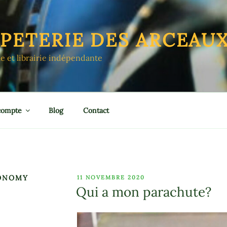
APETERIE DES ARCEAU
le et librairie indépendante
compte
Blog
Contact
CONOMY
PUBLIÉ
11 NOVEMBRE 2020
LE
Qui a mon parachute?