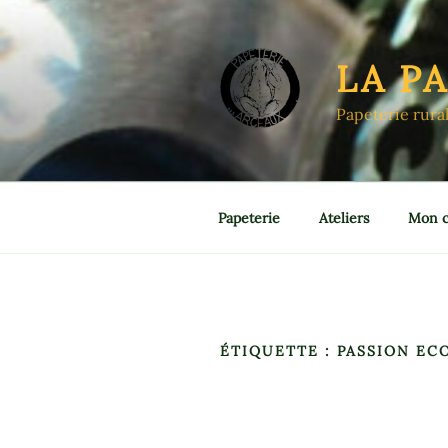
Aller
au
contenu
LA P
principal
Papeterie rura
Papeterie
Ateliers
Mon 
ÉTIQUETTE :
PASSION E