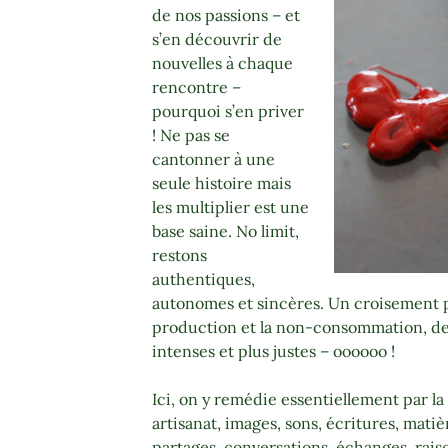
de nos passions – et
s’en découvrir de
nouvelles à chaque
rencontre –
pourquoi s’en priver
! Ne pas se
cantonner à une
seule histoire mais
les multiplier est une
base saine. No limit,
restons
authentiques,
autonomes et sincères. Un croisement 
production et la non-consommation, des 
intenses et plus justes – oooooo !
Ici, on y remédie essentiellement par la 
artisanat, images, sons, écritures, mati
partages, conversations, échanges, rai