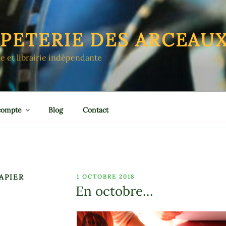
APETERIE DES ARCEAU
le et librairie indépendante
compte
Blog
Contact
APIER
PUBLIÉ
1 OCTOBRE 2018
LE
En octobre…