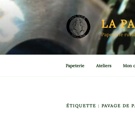
Aller
au
contenu
LA P
principal
Papeterie rura
Papeterie
Ateliers
Mon 
ÉTIQUETTE :
PAVAGE DE P