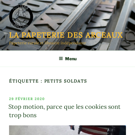
Aller
au
contenu
principal
LA PAPETERIE DES ARCEAUX
Papeterie rurale et librairie indépendante
Menu
ÉTIQUETTE :
PETITS SOLDATS
PUBLIÉ
29 FÉVRIER 2020
LE
Stop motion, parce que les cookies sont
trop bons