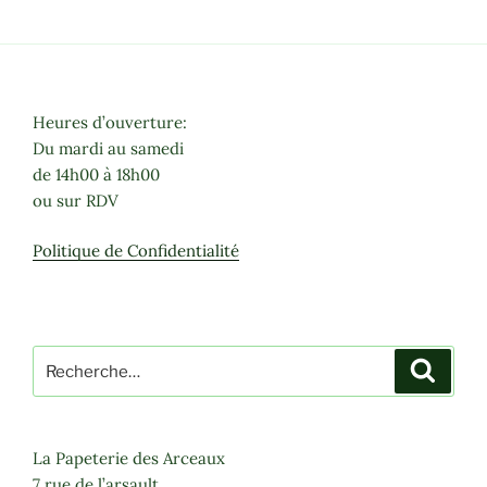
Heures d’ouverture:
Du mardi au samedi
de 14h00 à 18h00
ou sur RDV
Politique de Confidentialité
Recherche
Recher
pour
:
La Papeterie des Arceaux
7 rue de l’arsault