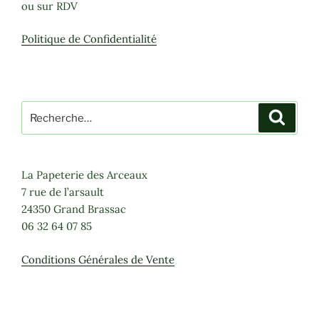
ou sur RDV
Politique de Confidentialité
Recherche
Recher
pour
:
La Papeterie des Arceaux
7 rue de l’arsault
24350 Grand Brassac
06 32 64 07 85
Conditions Générales de Vente