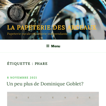
Aller
au
contenu
principal
LA PAPETERIE DES ARCEAUX
Papeterie rurale et librairie indépendante
Menu
ÉTIQUETTE :
PHARE
PUBLIÉ
8 NOVEMBRE 2021
LE
Un peu plus de Dominique Goblet?