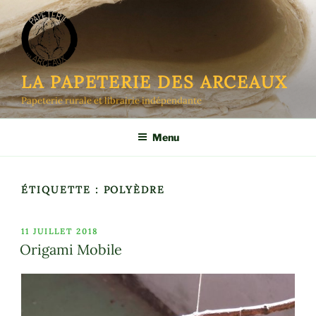
Aller
au
contenu
principal
LA PAPETERIE DES ARCEAUX
Papeterie rurale et librairie indépendante
Menu
ÉTIQUETTE :
POLYÈDRE
PUBLIÉ
11 JUILLET 2018
LE
Origami Mobile