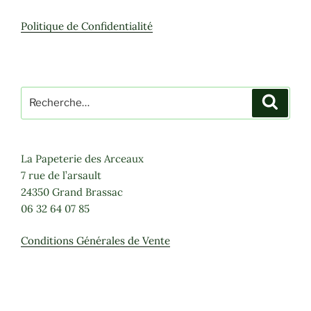
Politique de Confidentialité
Recherche
Recher
pour
:
La Papeterie des Arceaux
7 rue de l’arsault
24350 Grand Brassac
06 32 64 07 85
Conditions Générales de Vente