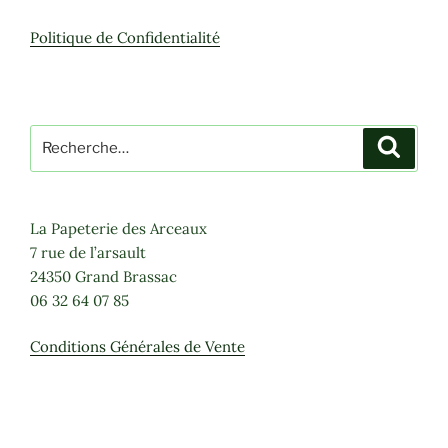
Politique de Confidentialité
Recherche
Recher
pour
:
La Papeterie des Arceaux
7 rue de l’arsault
24350 Grand Brassac
06 32 64 07 85
Conditions Générales de Vente