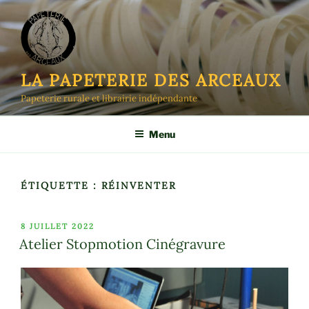
Aller
au
contenu
principal
LA PAPETERIE DES ARCEAUX
Papeterie rurale et librairie indépendante
Menu
ÉTIQUETTE :
RÉINVENTER
PUBLIÉ
8 JUILLET 2022
LE
Atelier Stopmotion Cinégravure