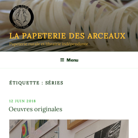
Aller
au
contenu
principal
LA PAPETERIE DES ARCEAUX
Papeterie rurale et librairie indépendante
Menu
ÉTIQUETTE :
SÉRIES
PUBLIÉ
12 JUIN 2018
LE
Oeuvres originales