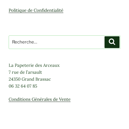
Politique de Confidentialité
Recherche
Recher
pour
:
La Papeterie des Arceaux
7 rue de l’arsault
24350 Grand Brassac
06 32 64 07 85
Conditions Générales de Vente