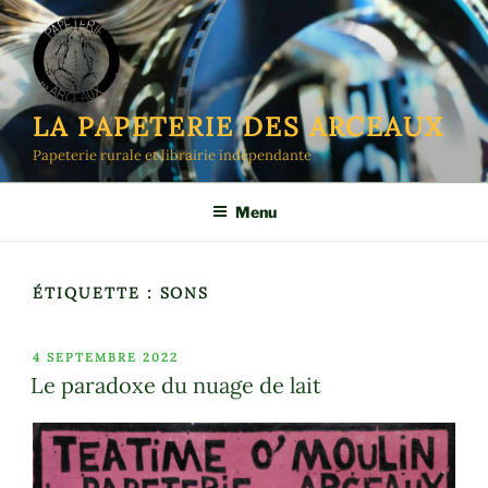
Aller
au
contenu
principal
LA PAPETERIE DES ARCEAUX
Papeterie rurale et librairie indépendante
Menu
ÉTIQUETTE :
SONS
PUBLIÉ
4 SEPTEMBRE 2022
LE
Le paradoxe du nuage de lait