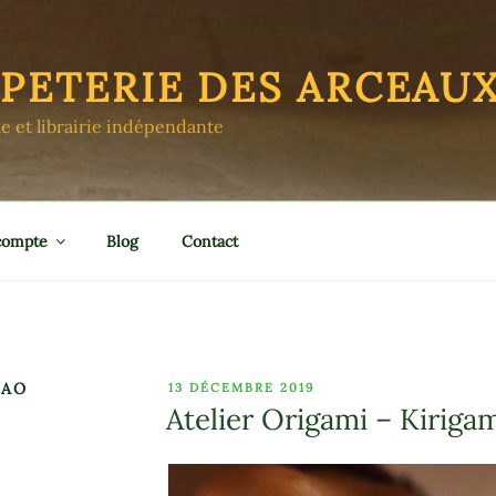
APETERIE DES ARCEAU
le et librairie indépendante
compte
Blog
Contact
BAO
PUBLIÉ
13 DÉCEMBRE 2019
LE
Atelier Origami – Kiriga