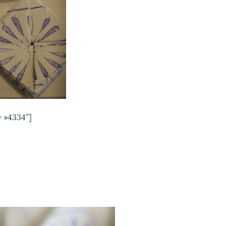
= »4334″]