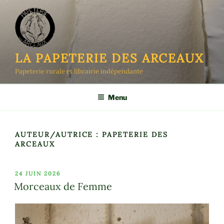
Aller
au
contenu
principal
LA PAPETERIE DES ARCEAUX
Papeterie rurale et librairie indépendante
Menu
AUTEUR/AUTRICE :
PAPETERIE DES
ARCEAUX
PUBLIÉ
24 JUIN 2026
LE
Morceaux de Femme