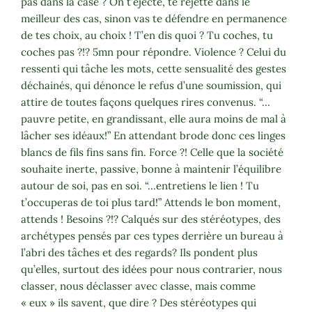
pas dans la case ? On t’éjecte, te rejette dans le
meilleur des cas, sinon vas te défendre en permanence
de tes choix, au choix ! T’en dis quoi ? Tu coches, tu
coches pas ?!? 5mn pour répondre. Violence ? Celui du
ressenti qui tâche les mots, cette sensualité des gestes
déchainés, qui dénonce le refus d’une soumission, qui
attire de toutes façons quelques rires convenus. “…
pauvre petite, en grandissant, elle aura moins de mal à
lâcher ses idéaux!” En attendant brode donc ces linges
blancs de fils fins sans fin. Force ?! Celle que la société
souhaite inerte, passive, bonne à maintenir l’équilibre
autour de soi, pas en soi. “…entretiens le lien ! Tu
t’occuperas de toi plus tard!” Attends le bon moment,
attends ! Besoins ?!? Calqués sur des stéréotypes, des
archétypes pensés par ces types derrière un bureau à
l’abri des tâches et des regards? Ils pondent plus
qu’elles, surtout des idées pour nous contrarier, nous
classer, nous déclasser avec classe, mais comme
« eux » ils savent, que dire ? Des stéréotypes qui