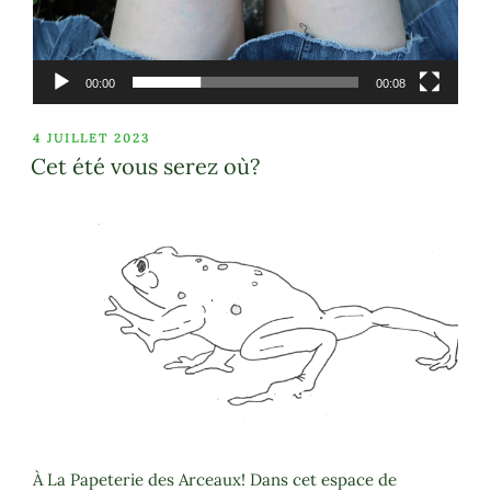
00:00
00:08
PUBLIÉ
4 JUILLET 2023
LE
Cet été vous serez où?
À La Papeterie des Arceaux! Dans cet espace de