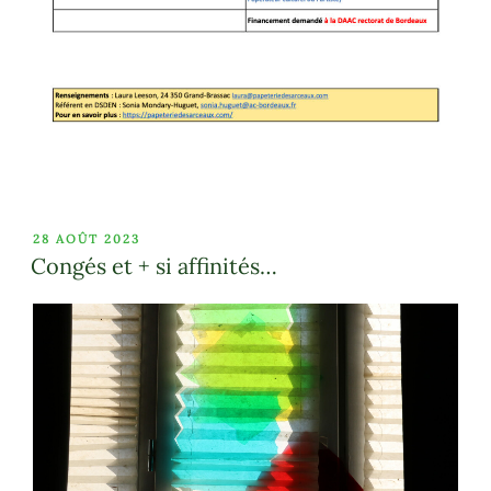
PUBLIÉ
28 AOÛT 2023
LE
Congés et + si affinités…