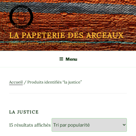
Aller
au
contenu
principal
LA PAPETERIE DES ARCEAUX
Papeterie rurale et librairie indépendante
Menu
Accueil
/ Produits identifiés “la justice”
LA JUSTICE
Trié
15 résultats affichés
par