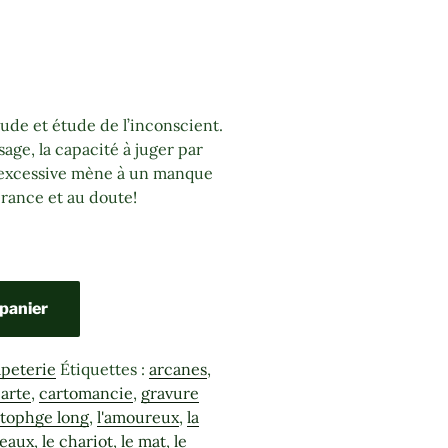
tude et étude de l’inconscient.
 sage, la capacité à juger par
 excessive mène à un manque
rance et au doute!
 panier
apeterie
Étiquettes :
arcanes
,
arte
,
cartomancie
,
gravure
stophge long
,
l'amoureux
,
la
ceaux
,
le chariot
,
le mat
,
le