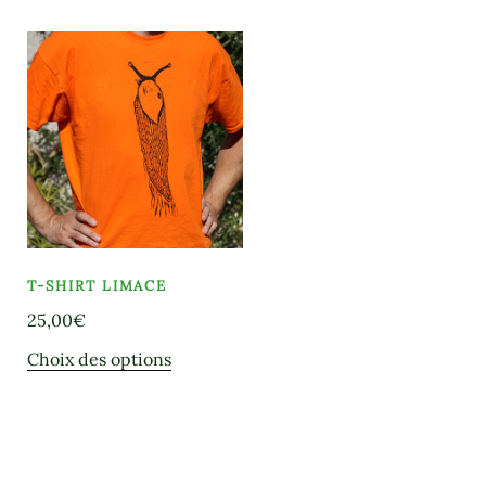
T-SHIRT LIMACE
25,00
€
Ce
Choix des options
produit
a
plusieurs
variations.
.