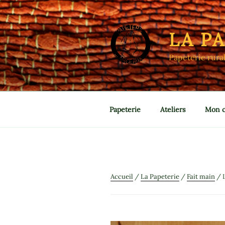
Aller
au
contenu
LA P
principal
Papeterie rura
Papeterie
Ateliers
Mon 
Accueil
/
La Papeterie
/
Fait main
/ 