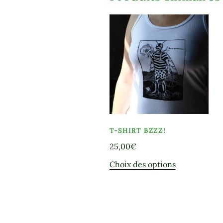
T-SHIRT BZZZ!
25,00
€
Ce
Choix des options
produit
a
plusieurs
variations.