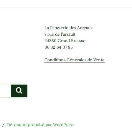
Les
options
peuvent
être
La Papeterie des Arceaux
choisies
7 rue de l’arsault
24350 Grand Brassac
sur
06 32 64 07 85
la
page
Conditions Générales de Vente
du
produit
Recherche
Fièrement propulsé par WordPress