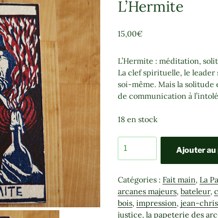
L’Hermite
15,00
€
L’Hermite : méditation, soli
La clef spirituelle, le leader
soi-même. Mais la solitude
de communication à l’intolé
18 en stock
quantité
Ajouter au
de
L'Hermite
Catégories :
Fait main
,
La P
arcanes majeurs
,
bateleur
,
c
bois
,
impression
,
jean-chri
justice
,
la papeterie des ar