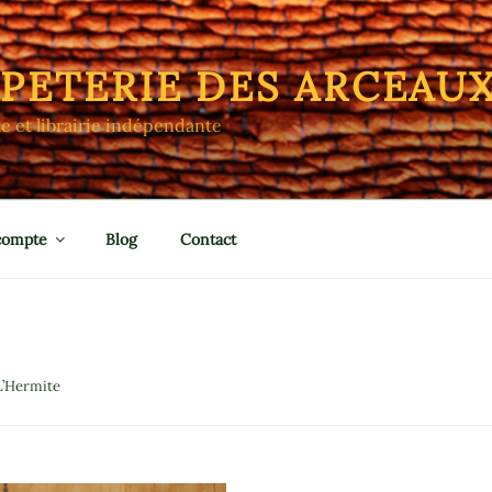
APETERIE DES ARCEAU
le et librairie indépendante
compte
Blog
Contact
L’Hermite