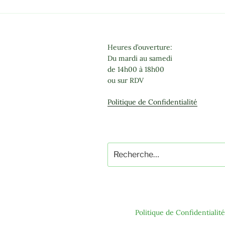
Les
options
peuvent
être
Heures d’ouverture:
choisies
Du mardi au samedi
sur
de 14h00 à 18h00
la
ou sur RDV
page
du
Politique de Confidentialité
produit
Recherche
pour
:
Politique de Confidentialité