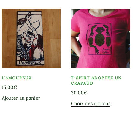
L’AMOUREUX
T-SHIRT ADOPTEZ UN
CRAPAUD
15,00
€
30,00
€
Ajouter au panier
Ce
Choix des options
produit
a
plusieurs
variations