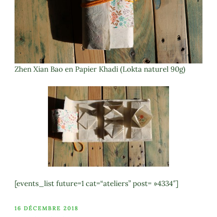
Zhen Xian Bao en Papier Khadi (Lokta naturel 90g)
[events_list future=1 cat=“ateliers” post= »4334″]
PUBLIÉ
16 DÉCEMBRE 2018
LE