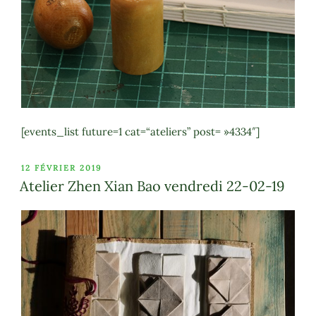
[events_list future=1 cat=“ateliers” post= »4334″]
PUBLIÉ
12 FÉVRIER 2019
LE
Atelier Zhen Xian Bao vendredi 22-02-19