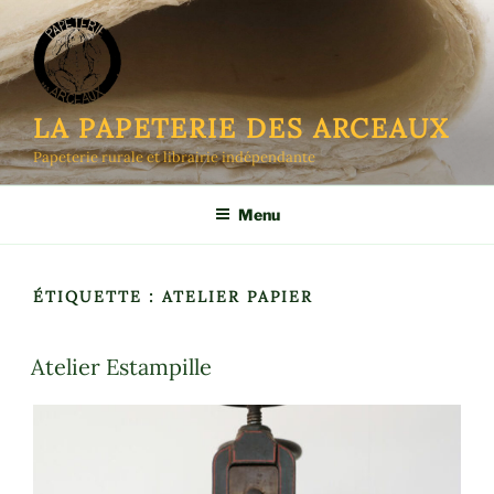
Aller
au
contenu
principal
LA PAPETERIE DES ARCEAUX
Papeterie rurale et librairie indépendante
Menu
ÉTIQUETTE :
ATELIER PAPIER
Atelier Estampille