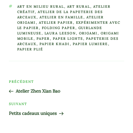
ÉTIQUETTES
ART EN MILIEU RURAL
,
ART RURAL
,
ATELIER
CRÉATIF
,
ATELIER DE LA PAPETERIE DES
ARCEAUX
,
ATELIER EN FAMILLE
,
ATELIER
ORIGAMI
,
ATELIER PAPIER
,
EXPÉRIMENTER AVEC
LE PAPIER
,
FOLDING PAPER
,
GUIRLANDE
LUMINEUSE
,
LAURA LEESON
,
ORIGAMI
,
ORIGAMI
MOBILE
,
PAPER
,
PAPER LIGHTS
,
PAPETERIE DES
ARCEAUX
,
PAPIER KHADI
,
PAPIER LUMIERE
,
PAPIER PLIÉ
Navigation
Article
PRÉCÉDENT
de
précédent
Atelier Zhen Xian Bao
l’article
Article
SUIVANT
suivant
Petits cadeaux uniques