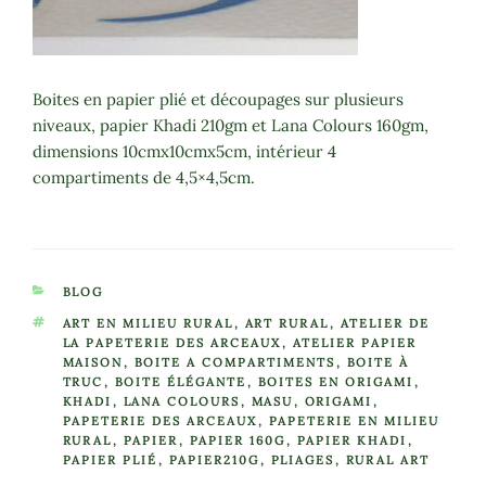
Boites en papier plié et découpages sur plusieurs
niveaux, papier Khadi 210gm et Lana Colours 160gm,
dimensions 10cmx10cmx5cm, intérieur 4
compartiments de 4,5×4,5cm.
CATÉGORIES
BLOG
ÉTIQUETTES
ART EN MILIEU RURAL
,
ART RURAL
,
ATELIER DE
LA PAPETERIE DES ARCEAUX
,
ATELIER PAPIER
MAISON
,
BOITE A COMPARTIMENTS
,
BOITE À
TRUC
,
BOITE ÉLÉGANTE
,
BOITES EN ORIGAMI
,
KHADI
,
LANA COLOURS
,
MASU
,
ORIGAMI
,
PAPETERIE DES ARCEAUX
,
PAPETERIE EN MILIEU
RURAL
,
PAPIER
,
PAPIER 160G
,
PAPIER KHADI
,
PAPIER PLIÉ
,
PAPIER210G
,
PLIAGES
,
RURAL ART