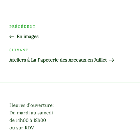
Navigation
Article
PRÉCÉDENT
de
précédent
En images
l’article
Article
SUIVANT
suivant
Ateliers à La Papeterie des Arceaux en Juillet
Heures d’ouverture:
Du mardi au samedi
de 14h00 à 18h00
ou sur RDV