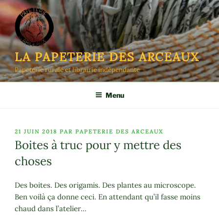
Aller
au
contenu
principal
LA PAPETERIE DES ARCEAUX
Papeterie rurale et librairie indépendante
Menu
PUBLIÉ
21 JUIN 2018
PAR
PAPETERIE DES ARCEAUX
LE
Boites à truc pour y mettre des
choses
Des boites. Des origamis. Des plantes au microscope.
Ben voilà ça donne ceci. En attendant qu’il fasse moins
chaud dans l’atelier…