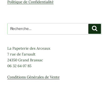
Politique de Confidentialité
Recherche
Recher
pour
:
La Papeterie des Arceaux
7 rue de l’arsault
24350 Grand Brassac
06 32 64 07 85
Conditions Générales de Vente